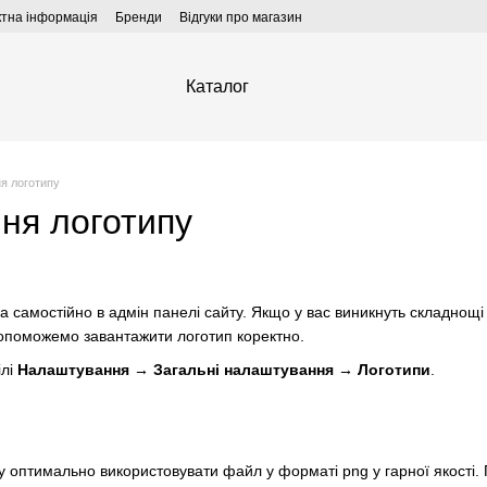
ктна інформація
Бренди
Відгуки про магазин
Каталог
я логотипу
ня логотипу
 самостійно в адмін панелі сайту. Якщо у вас виникнуть складнощ
допоможемо завантажити логотип коректно.
ілі
Налаштування → Загальні налаштування → Логотипи
.
 оптимально використовувати файл у форматі png у гарної якості. 