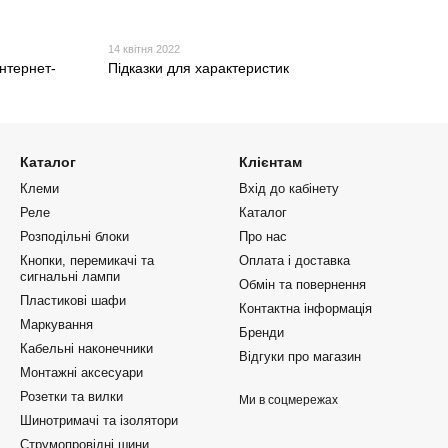
14 квітня 2022
інтернет-
Підказки для характеристик
Каталог
Клієнтам
Клеми
Вхід до кабінету
Реле
Каталог
Розподільні блоки
Про нас
Кнопки, перемикачі та
Оплата і доставка
сигнальні лампи
Обмін та повернення
Пластикові шафи
Контактна інформація
Маркування
Бренди
Кабельні наконечники
Відгуки про магазин
Монтажні аксесуари
Розетки та вилки
Ми в соцмережах
Шинотримачі та ізолятори
Струмопровідні шини