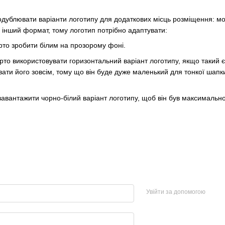
дублювати варіанти логотипу для додаткових місць розміщення: мобі
інший формат, тому логотип потрібно адаптувати:
рто зробити білим на прозорому фоні.
арто використовувати горизонтальний варіант логотипу, якщо такий
ати його зовсім, тому що він буде дуже маленький для тонкої шапки
авантажити чорно-білий варіант логотипу, щоб він був максимально
Увійти за допомогою