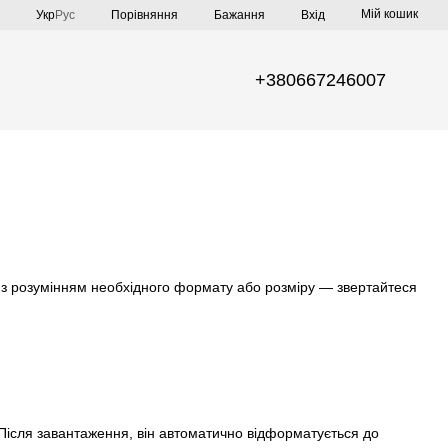
Мій кошик
Порівняння
Укр
Рус
Бажання
Вхід
+380667246007
і з розумінням необхідного формату або розміру — звертайтеся
Після завантаження, він автоматично відформатується до