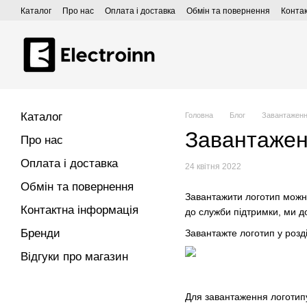
Перейти до основного контенту
Каталог
Про нас
Оплата і доставка
Обмін та повернення
Конта
Каталог
Головна
Блог
Завантаженн
Завантажен
Про нас
Оплата і доставка
24 квітня 2022
Обмін та повернення
Завантажити логотип можна
Контактна інформація
до служби підтримки, ми 
Бренди
Завантажте логотип у розд
Відгуки про магазин
Для завантаження логотипу