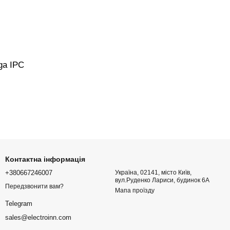
ga IPC
Контактна інформація
+380667246007
Україна, 02141, місто Київ,
вул.Руденко Лариси, будинок 6А
Передзвонити вам?
Мапа проїзду
Telegram
sales@electroinn.com