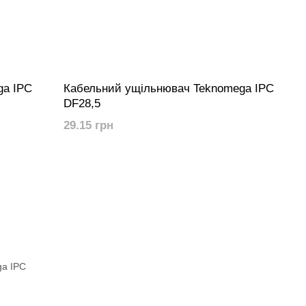
ga IPC
Кабельний ущільнювач Teknomega IPC
DF28,5
29.15 грн