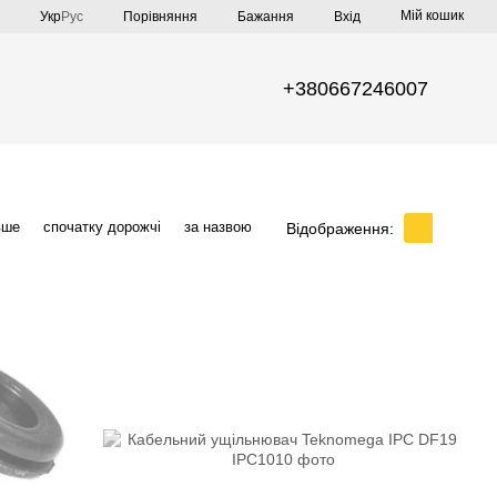
Мій кошик
Порівняння
Укр
Рус
Бажання
Вхід
+380667246007
вше
спочатку дорожчі
за назвою
Відображення: