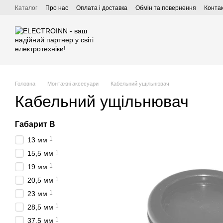
Перейти до основного контенту
Каталог
Про нас
Оплата і доставка
Обмін та повернення
Конта
Головна
Монтажні аксесуари
Кабельний ущільнювач
Кабельний ущільнювач
Габарит В
1
13 мм
1
15,5 мм
1
19 мм
1
20,5 мм
1
23 мм
1
28,5 мм
1
37,5 мм