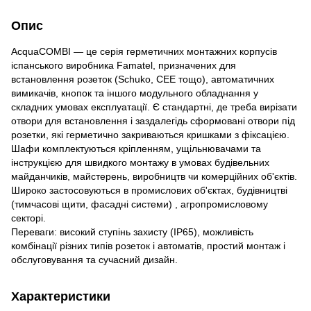
Опис
AcquaCOMBI — це серiя герметичних монтажних корпусiв
іспанського виробника Famatel, призначених для
встановлення розеток (Schuko, CEE тощо), автоматичних
вимикачiв, кнопок та iншого модульного обладнання у
складних умовах експлуатацiї. Є стандартні, де треба вирізати
отвори для встановлення і заздалегідь сформовані отвори під
розетки, які герметично закриваються кришками з фіксацією.
Шафи комплектуються кріпленням, ущільнювачами та
інструкцією для швидкого монтажу в умовах будівельних
майданчиків, майстерень, виробництв чи комерційних об'єктів.
Широко застосовуються в промислових об'єктах, будiвництві
(тимчасовi щити, фасаднi системи) , агропромисловому
секторі.
Переваги: високий ступінь захисту (IP65), можливiсть
комбiнацiї рiзних типiв розеток i автоматiв, простий монтаж i
обслуговування та сучасний дизайн.
Характеристики