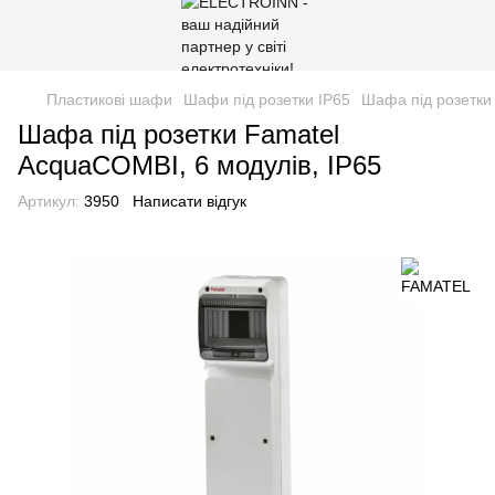
Пластикові шафи
Шафи під розетки IP65
Шафа під розетки
Шафа під розетки Famatel
AcquaCOMBI, 6 модулів, IP65
Артикул:
3950
Написати відгук