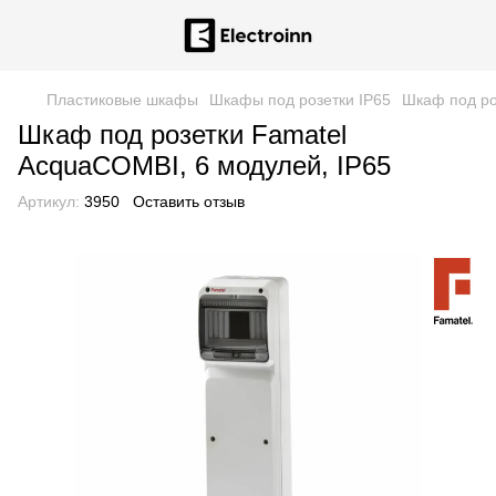
Пластиковые шкафы
Шкафы под розетки IP65
Шкаф под ро
Шкаф под розетки Famatel
AcquaCOMBI, 6 модулей, IP65
Артикул:
3950
Оставить отзыв