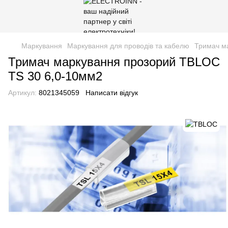
Маркування
Маркування для проводів та кабелю
Тримач м
Тримач маркування прозорий TBLOC
TS 30 6,0-10мм2
Артикул:
8021345059
Написати відгук