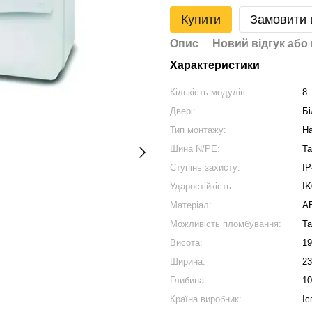
Купити
Замовити
Опис
Новий відгук або
Характеристики
Кількість модулів:
8
Двері:
Бі
Тип монтажу:
Н
Шина N/PE:
Та
Ступінь захисту:
IP
Ударостійкість:
IK
Матеріал:
A
Можливість пломбування:
Та
Висота:
1
Ширина:
2
Глибина:
1
Країна виробник:
Іс