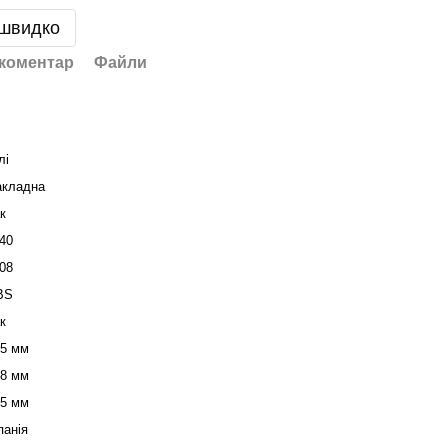
 швидко
 коментар
Файли
лі
акладна
к
40
08
BS
к
95 мм
38 мм
05 мм
панія