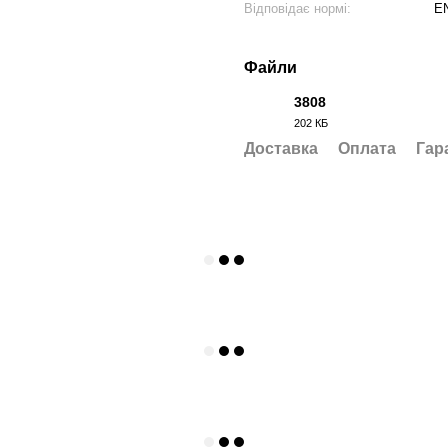
Відповідає нормі:
EN
Файли
3808
202 КБ
PDF
Доставка
Оплата
Гар