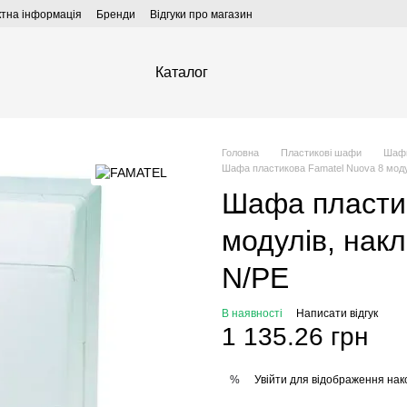
ктна інформація
Бренди
Відгуки про магазин
Каталог
Головна
Пластикові шафи
Шафи
Шафа пластикова Famatel Nuova 8 модулі
Шафа пластик
модулів, накл
N/PE
В наявності
Написати відгук
1 135.26 грн
Увійти
для відображення нак
%