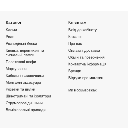
Каталог
Клієнтам
Клеми
Вхід до кабінету
Реле
Каталог
Розподільні блоки
Про нас
Кнопки, перемикачі та
Оплата і доставка
сигнальні лампи
Обмін та повернення
Пластикові шафи
Контактна інформація
Маркування
Бренди
Кабельні наконечники
Відгуки про магазин
Монтажні аксесуари
Розетки та вилки
Ми в соцмережах
Шинотримачі та ізолятори
Струмопровідні шини
Вимірювальні прилади