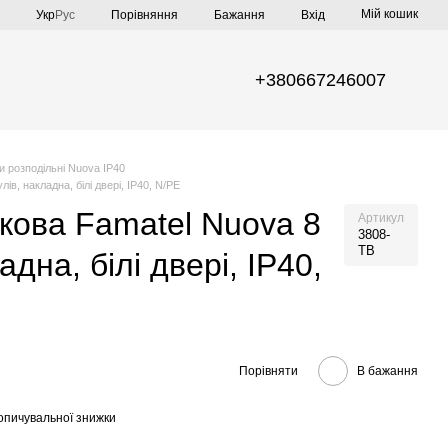
Мій кошик
Порівняння
Укр
Рус
Бажання
Вхід
+380667246007
 розподільні Nuova IP40
в, накладна, білі двері, IP40, N/PE
ова Famatel Nuova 8
Артикул
3808-
TB
адна, білі двері, IP40,
Порівняти
В бажання
опичувальної знижки