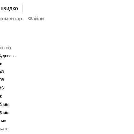
 швидко
 коментар
Файли
розора
будована
к
40
08
BS
к
15 мм
40 мм
5 мм
панія