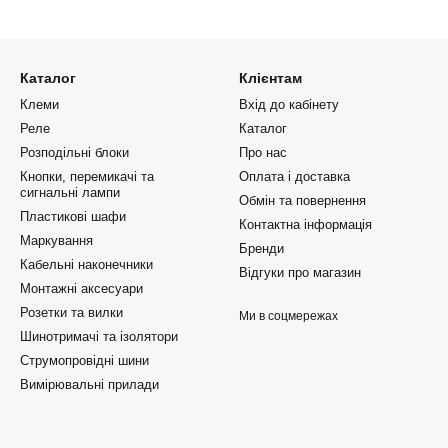
Каталог
Клієнтам
Клеми
Вхід до кабінету
Реле
Каталог
Розподільні блоки
Про нас
Кнопки, перемикачі та
Оплата і доставка
сигнальні лампи
Обмін та повернення
Пластикові шафи
Контактна інформація
Маркування
Бренди
Кабельні наконечники
Відгуки про магазин
Монтажні аксесуари
Розетки та вилки
Ми в соцмережах
Шинотримачі та ізолятори
Струмопровідні шини
Вимірювальні прилади