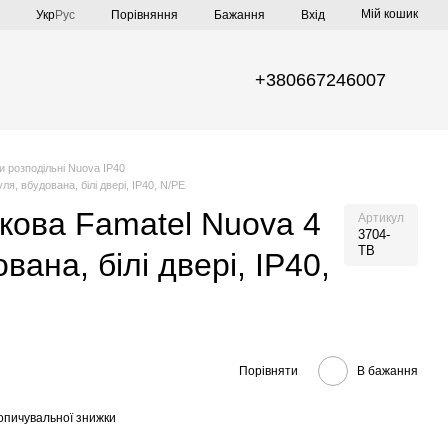
Мій кошик
Порівняння
Укр
Рус
Бажання
Вхід
+380667246007
 розподільні Nuova IP40
, вбудована, білі двері, IP40, N/PE
ова Famatel Nuova 4
Артикул
3704-
TB
вана, білі двері, IP40,
Порівняти
В бажання
опичувальної знижки