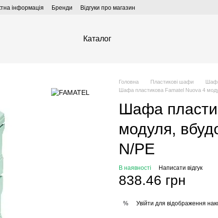
ктна інформація
Бренди
Відгуки про магазин
Каталог
Головна
Пластикові шафи
Шафи
Шафа пластикова Famatel Nuova 4 модуля
Шафа пластик
модуля, вбудо
N/PE
В наявності
Написати відгук
838.46 грн
Увійти
для відображення нак
%