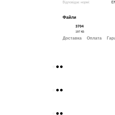
Відповідає нормі:
EN
Файли
3704
197 КБ
PDF
Доставка
Оплата
Гар