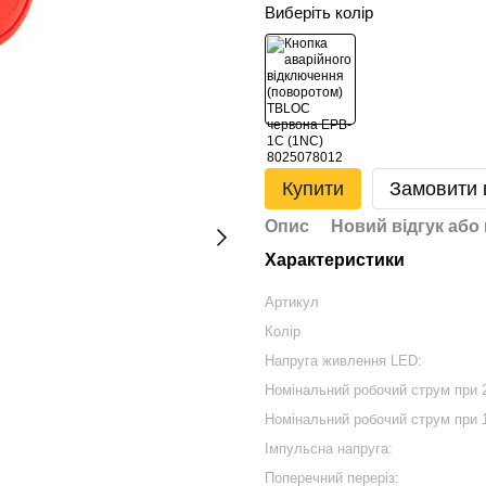
Виберіть колір
Купити
Замовити
Опис
Новий відгук або
Характеристики
Артикул
Колір
Напруга живлення LED:
Номінальний робочий струм при 
Номінальний робочий струм при 
Імпульсна напруга:
Поперечний переріз: