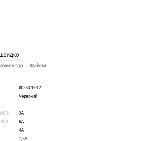
 швидко
 коментар
Файли
8025078012
Червоний
-
240В:
3А
120В:
6А
4А
1,5А