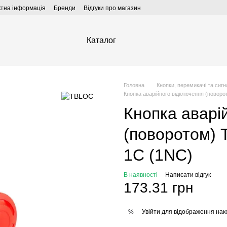
ктна інформація
Бренди
Відгуки про магазин
Каталог
Головна
Кнопки, перемикачі та сиг
Кнопка аварійного відключення (повор
Кнопка аварі
(поворотом)
1C (1NC)
В наявності
Написати відгук
173.31 грн
Увійти
для відображення нак
%