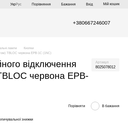
Мій кошик
Порівняння
Укр
Рус
Бажання
Вхід
+380667246007
нальні лампи
Кнопки
отом) TBLOC червона EPB-1C (1NC)
йного відключення
Артикул
8025078012
 TBLOC червона EPB-
Порівняти
В бажання
опичувальної знижки