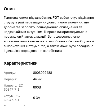
Опис
Гвинтова клема під запобіжник
FDT
забезпечує відсікання
струму в разі перевищення допустимого значення, що
допомагає запобігти пошкодженню обладнання та
надзвичайним ситуаціям. Широко використовується в
промисловій автоматизації. Вона дозволяє легко
встановлювати і замінювати запобіжники без необхідності
використання інструментів, а також може бути обладнана
індикацією спрацювання запобіжника
Характеристики
Артикул
8003099488
Переріз:
4мм2
Напруга IEC
800В
60947-7-1:
Струм IEC
6,3A
60947-7-1: