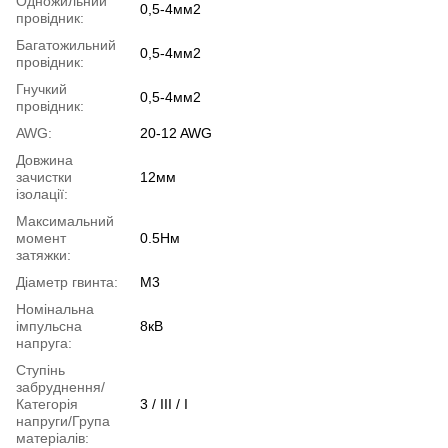
Одножильний
0,5-4мм2
провідник:
Багатожильний
0,5-4мм2
провідник:
Гнучкий
0,5-4мм2
провідник:
AWG:
20-12 AWG
Довжина
зачистки
12мм
ізолації:
Максимальний
момент
0.5Нм
затяжки:
Діаметр гвинта:
M3
Номінальна
імпульсна
8кВ
напруга:
Ступінь
забруднення/
Категорія
3 / III / I
напруги/Група
матеріалів: