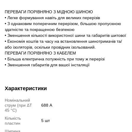
ПЕРЕВАГИ ПОРІВНЯНО З МІДНОЮ ШИНОЮ
• Легке формування навіть для великих перерізів
• З однаковим поперечним перерізом, більшою пропускною
здатністю та покращеною безпекою
• Зменшення кількості використоної шини та габаритів шитової
• Економія коштів та часу на встановлення шинотримачів та/
або ізоляторів, оскільки провідник ізольований.
ПЕРЕВАГИ ПОРІВНЯНО З КАБЕЛЕМ
• Більша електрична потужність при тому ж перерізі
• Зменшення габаритів для вашої інсталяції
Характеристики
Номінальний
струм (при ΔT
688 А
45 °C)
Кількість
5 шт
пластин
Ширина