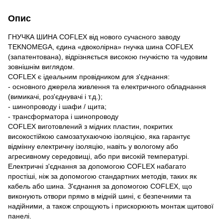
Опис
ГНУЧКА ШИНА COFLEX від нового сучасного заводу
TEKNOMEGA, єдина «двоколірна» гнучка шина COFLEX
(запатентована), відрізняється високою гнучкістю та чудовим
зовнішнім виглядом.
COFLEX є ідеальним провідником для з'єднання:
- основного джерела живлення та електричного обладнання
(вимикачі, роз'єднувачі і т.д.);
- шинопроводу і шафи / щита;
- трансформатора і шинопроводу
COFLEX виготовлений з мідних пластин, покритих
високостійкою самозатухаючою ізоляцією, яка гарантує
відмінну електричну ізоляцію, навіть у вологому або
агресивному середовищі, або при високій температурі.
Електричні з'єднання за допомогою COFLEX набагато
простіші, ніж за допомогою стандартних методів, таких як
кабель або шина. З'єднання за допомогою COFLEX, що
виконують отвори прямо в мідній шині, є безпечними та
надійними, а також спрощують і прискорюють монтаж щитової
панелі.