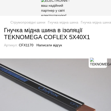
Струмопровідні шини
Гнучка мідна шина
Гнучка мідна шин
Гнучка мідна шина в ізоляції
TEKNOMEGA COFLEX 5X40X1
Артикул:
CFX1170
Написати відгук