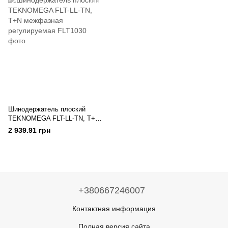
Шинодержатель плоский
TEKNOMEGA FLT-LL-TN, T+N
межфазная регулируемая
2 939.91 грн
+380667246007
Контактная информация
Полная версия сайта