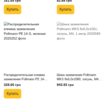
161.65 грн
82.68 грн
Купить
Купить
Распределительная клемма
Шина заземления Pollmann
заземления Pollmann PE 14-S,
MKS 8x6,0x1000, латунь, M4, 1
зеленая
метр
328.60 грн
943.93 грн
Купить