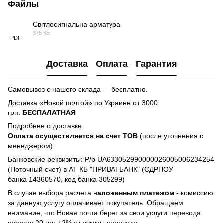
Файлы
Світлосигнальна арматура
375 КБ
PDF
Доставка
Оплата
Гарантия
Самовывоз с нашего склада — бесплатно.
Доставка «Новой почтой» по Украине от 3000
грн.
БЕСПАЛАТНАЯ
Подробнее о доставке
Оплата осуществляется на счет TOB
(после уточнения с
менеджером)
Банковские реквизиты: Р/р UA633052990000026005006234254
(Поточный счет) в АТ КБ "ПРИВАТБАНК" (ЄДРПОУ
банка 14360570, код банка 305299)
В случае выбора расчета н
аложенным платежом
- комиссию
за данную услугу оплачивает покупатель. Обращаем
внимание, что Новая почта берет за свои услуги перевода
средств 20 грн +2% от суммы перевода.