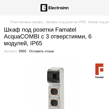
Пластиковые шкафы
Шкафы под розетки IP65
Шкаф под ро
Шкаф под розетки Famatel
AcquaCOMBI с 3 отверстиями, 6
модулей, IP65
Артикул:
3960
Оставить отзыв