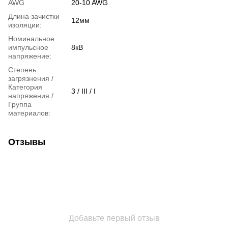
AWG
20-10 AWG
Длина зачистки
12мм
изоляции:
Номинальное
импульсное
8кВ
напряжение:
Степень
загрязнения /
Категория
3 / III / I
напряжения /
Группа
материалов:
Отзывы
Добавьте первый отзыв