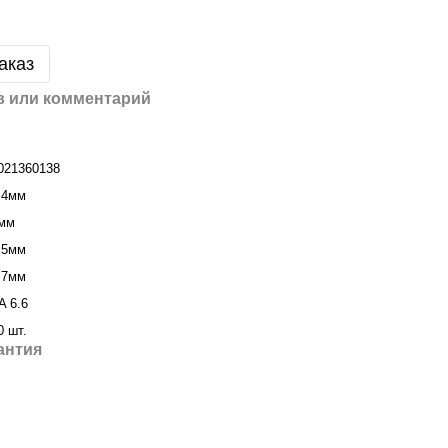
аказ
 или комментарий
021360138
,4мм
мм
,5мм
,7мм
A 6.6
0 шт.
антия