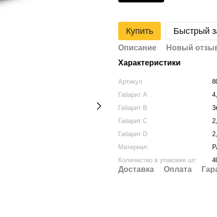
Купить
Быстрый з
Описание
Новый отзыв
Характеристики
Артикул
8
Габарит A
4
Габарит B
3
Габарит C
2
Габарит D
2
Материал:
P
Количество в упаковке шт:
4
Доставка
Оплата
Гар