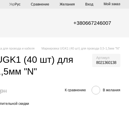
Мой заказ
Сравнение
Укр
Рус
Желания
Вход
+380667246007
а для провода и кабеля
Маркировка UGK1 (40 шт) для провода 0,5-1,5мм "N"
GK1 (40 шт) для
Артикул
8021360138
1,5мм "N"
грн
К сравнению
В желания
пительной скидки