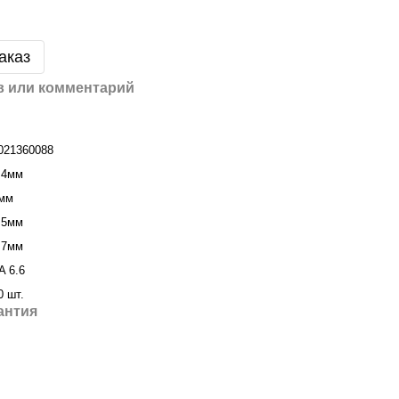
аказ
 или комментарий
021360088
,4мм
мм
,5мм
,7мм
A 6.6
0 шт.
антия