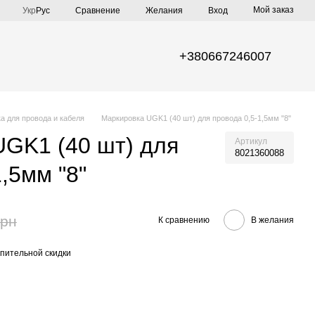
Мой заказ
Сравнение
Укр
Рус
Желания
Вход
+380667246007
а для провода и кабеля
Маркировка UGK1 (40 шт) для провода 0,5-1,5мм "8"
GK1 (40 шт) для
Артикул
8021360088
,5мм "8"
грн
К сравнению
В желания
пительной скидки