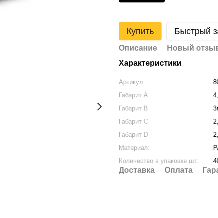
Купить
Быстрый з
Описание
Новый отзыв
Характеристики
Артикул
8
Габарит A
4
Габарит B
3
Габарит C
2
Габарит D
2
Материал:
P
Количество в упаковке шт:
4
Доставка
Оплата
Гар