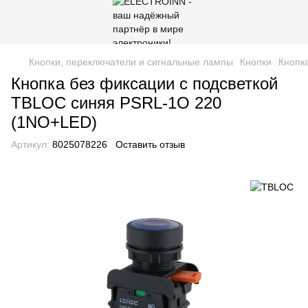
Кнопки, переключатели и сигнальные лампы
Кнопки
Кнопк
Кнопка без фиксации с подсветкой
TBLOC синяя PSRL-1O 220
(1NO+LED)
Артикул:
8025078226
Оставить отзыв