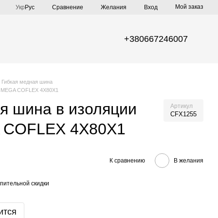
Мой заказ
Сравнение
Укр
Рус
Желания
Вход
+380667246007
Гибкая медная шина
NOMEGA COFLEX 4X80X1
я шина в изоляции
Артикул
CFX1255
COFLEX 4X80X1
К сравнению
В желания
пительной скидки
ится