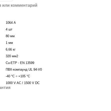
 или комментарий
1064 А
4 шт
80 мм
1 мм
6,66 кг
320 мм2
Cu-ETP - EN 13599
ПВХ-компаунд UL 94-V0
-40 °C ÷ +105 °C
1000 V AC / 1500 V DC
антия